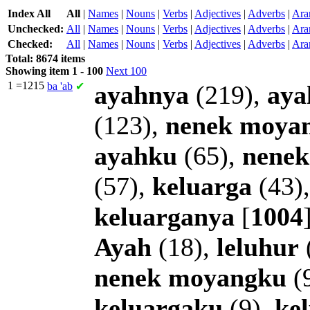
Index All
All
|
Names
|
Nouns
|
Verbs
|
Adjectives
|
Adverbs
|
Ara
Unchecked:
All
|
Names
|
Nouns
|
Verbs
|
Adjectives
|
Adverbs
|
Ara
Checked:
All
|
Names
|
Nouns
|
Verbs
|
Adjectives
|
Adverbs
|
Ara
Total: 8674 items
Showing item 1 - 100
Next 100
1
=1215
ba
'ab
✔
ayahnya
(219),
aya
(123),
nenek
moya
ayahku
(65),
nenek
(57),
keluarga
(43)
keluarganya
[
1004
Ayah
(18),
leluhur
nenek
moyangku
(
keluargaku
(9),
ke