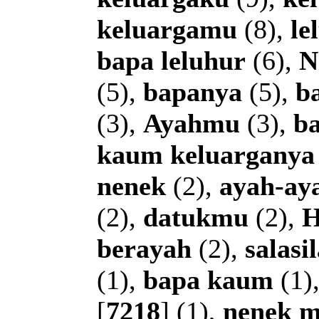
keluargamu
(8),
le
bapa
leluhur
(6),
N
(5),
bapanya
(5),
b
(3),
Ayahmu
(3),
b
kaum
keluarganya
nenek
(2),
ayah-ay
(2),
datukmu
(2),
H
berayah
(2),
salasi
(1),
bapa
kaum
(1)
[
7218
] (1),
nenek
m