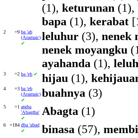
(1),
keturunan
(1),
bapa
(1),
kerabat
[
2
=9
ba
'ab
leluhur
(3),
nenek
(Aramaic)
✔
nenek
moyangku
(
ayahanda
(1),
lelu
3
=2
ba
'eb
✔
hijau
(1),
kehijaua
4
=3
ba
'eb
buahnya
(3)
(Aramaic)
✔
5
=1
atgba
Abagta
(1)
'Abagtha'
✔
6
=184
dba
'abad
binasa
(57),
membi
✔